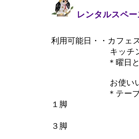
レンタルスペー
利用可能日・・カフェ
キッチンと屋台
＊曜日と時間は
お使いいただ
＊テーブル 66㎝
１脚
50㎝×60
３脚
カウンター