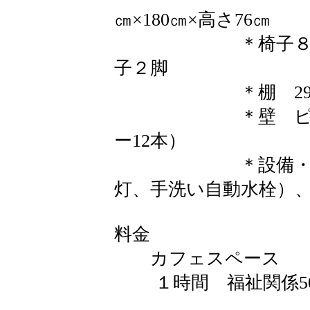
㎝×180㎝×高さ76㎝
＊椅子８脚、丸
子２脚
＊棚 29㎝×94
＊壁 ピクチャ
ー12本）
＊設備・車椅子
灯、手洗い自動水栓）
料金
カフェスペース
１時間 福祉関係500